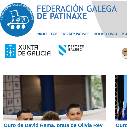
INICIO
FGP
HOCKEY PATINES
HOCKEY LINEA
P.
Ouro de David Rama, prata de Olivia Rey
Ouro