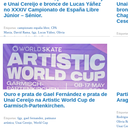
e Unai Cereijo e bronce de Lucas Yáñez
Unai
no XXXIV Campionato de España Libre
bron
Júnior – Sénior.
Chap
Cese
Etiquetas:
campionato españa libre
,
CPA
Maxia
,
David Rama
,
fgp
,
Lucas Yáñez
,
Olivia
Etiqueta
Rey
,
patinaxe artística
,
Unai Cereijo
CPA Co
artística
Ouro e prata de Gael Fernández e prata de
Part
Unai Cereijo na Artistic World Cup de
Arag
Garmisch-Partenkirchen.
Etiqueta
Rodrigu
Etiquetas:
fgp
,
gael fernandez
,
patinaxe
Olivia R
artística
,
Unai Cereijo
,
World Cup
Unai Cer