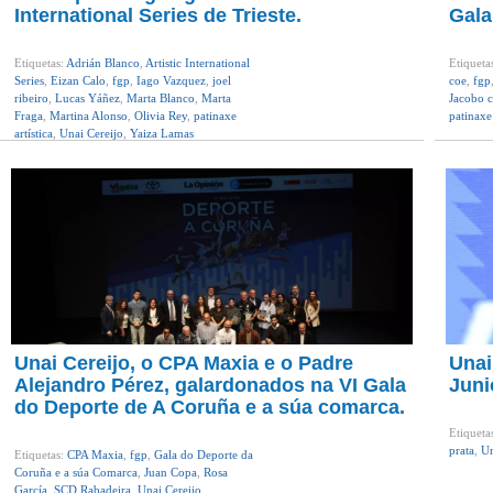
International Series de Trieste.
Gala
Etiquetas:
Adrián Blanco
,
Artistic International
Etiqueta
Series
,
Eizan Calo
,
fgp
,
Iago Vazquez
,
joel
coe
,
fgp
ribeiro
,
Lucas Yáñez
,
Marta Blanco
,
Marta
Jacobo 
Fraga
,
Martina Alonso
,
Olivia Rey
,
patinaxe
patinaxe
artística
,
Unai Cereijo
,
Yaiza Lamas
Unai Cereijo, o CPA Maxia e o Padre
Unai
Alejandro Pérez, galardonados na VI Gala
Juni
do Deporte de A Coruña e a súa comarca.
Etiqueta
prata
,
Un
Etiquetas:
CPA Maxia
,
fgp
,
Gala do Deporte da
Coruña e a súa Comarca
,
Juan Copa
,
Rosa
García
,
SCD Rabadeira
,
Unai Cereijo