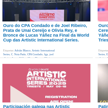
Ouro do CPA Condado e de Joel Ribeiro,
Ouro
Prata de Unai Cereijo e Olivia Rey, e
Cere
Bronce de Lucas Yáñez na Final da World
Yáñe
Cup das Artistic International Series.
Tries
Etiquetas:
Adrián Blanco
,
Artistic International
Etiqueta
Series
,
C. Noia Patín
,
CPA Condado
,
fgp
,
joel
Series
,
E
ribeiro
,
Lucas Yáñez
,
Marta Blanco
,
Olivia
ribeiro
,
Rey
,
patinaxe artística
,
Unai Cereijo
,
World
Marta F
Cup
,
world skate
parellas 
Unai Cer
Participación galega nas Artistic
Pati