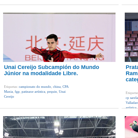
Unai Cereijo Subcampión do Mundo
Prat
Júnior na modalidade Libre.
Rama
cate
Etiquetas:
campionato do mundo
,
china
,
CPA
Maxia
,
fgp
,
patinaxe artística
,
pequin
,
Unai
Etiqueta
Cereijo
cp sarela
Valladar
artística