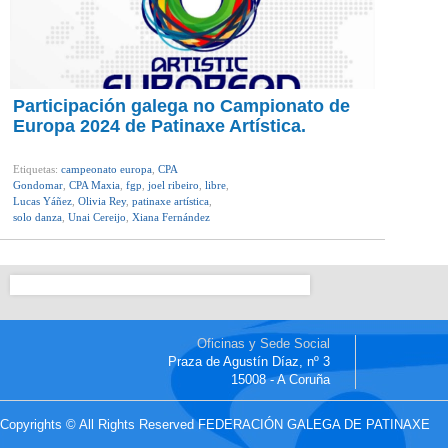
Participación galega no Campionato de
Europa 2024 de Patinaxe Artística.
Etiquetas:
campeonato europa
,
CPA
Gondomar
,
CPA Maxia
,
fgp
,
joel ribeiro
,
libre
,
Lucas Yáñez
,
Olivia Rey
,
patinaxe artística
,
solo danza
,
Unai Cereijo
,
Xiana Fernández
Oficinas y Sede Social
Praza de Agustín Díaz, nº 3
15008 - A Coruña
Copyrights © All Rights Reserved FEDERACIÓN GALEGA DE PATINAXE