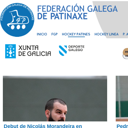
INICIO
FGP
HOCKEY PATINES
HOCKEY LINEA
P.
Debut de Nicolás Morandeira en
Pedr