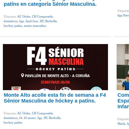
patíns en categoría Sénior Masculina.
Etiqueta
liga Ibe
Etiquetas:
AC Ordes
,
CH Compostela
,
dominicos
,
fgp
,
final four
,
HC Borbolla
,
hockey patíns
,
senior masculino
Monte Alto acolle esta fin de semana a F4
Comp
Sénior Masculina de hóckey a patíns.
Espa
Infan
Etiquetas:
AC Ordes
,
CH Compostela
,
dominicos
,
f4
,
f4 senior
,
fgp
,
HC Borbolla
,
Etiqueta
hockey patíns
María
,
f