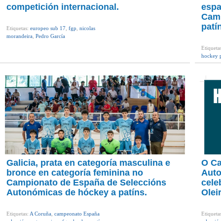
competición internacional.
espa
Camp
patí
Etiquetas:
europeo sub 17
,
fgp
,
nicolas
morandeira
,
Pedro García
Etiqueta
hockey p
Galicia, prata en categoría masculina e
O Ca
bronce en categoría feminina no
Auto
Campionato de España de Seleccións
cele
Autonómicas de hóckey a patíns.
Olei
Etiquetas:
A Coruña
,
campeonato España
Etiqueta