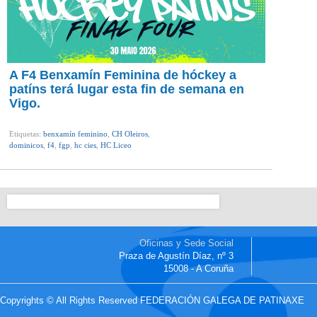
A F4 Benxamín Feminina de hóckey a
patíns terá lugar esta fin de semana en
Vigo.
Etiquetas:
benxamín feminino
,
CH Oleiros
,
dominicos
,
f4
,
fgp
,
hc cies
,
HC Liceo
Oficinas y Sede Social
Praza de Agustín Díaz, nº 3
15008 - A Coruña
Copyrights © All Rights Reserved FEDERACIÓN GALEGA DE PATINAXE