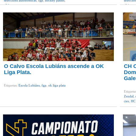
seleccións autonomicas
,
fgp
,
hockey patíns
,
selecció
oleiros
oleiros
O Calvo Escola Lubiáns ascende a OK
CH O
Liga Plata.
Domi
Gale
Etiquetas:
Escola Lubiáns
,
fgp
,
ok liga plata
Etiqueta
Zendal
,
cies
,
HC 