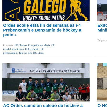
Ordes acolle esta fin de semana as F4
Éxit
Prebenxamín e Benxamín de hóckey a
Mini
patíns.
Etiqueta
Etiquetas:
CH Oleiros
,
Compañía de María
,
CP
Zendal
,
dominicos
,
f4 benxamin
,
f4
prebenxamin
,
fgp
,
hc cies
,
HC Liceo
AC Ordes campión galego de hóckey a
O HC