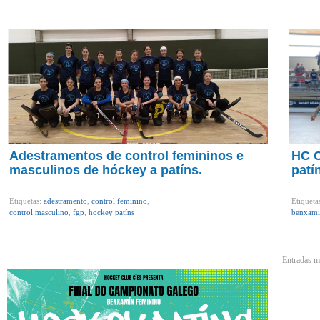
Adestramentos de control femininos e
HC C
masculinos de hóckey a patíns.
patí
Etiquetas:
adestramento
,
control feminino
,
Etiqueta
control masculino
,
fgp
,
hockey patíns
benxami
Entradas m