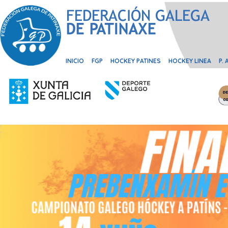
INICIO
FGP
HOCKEY PATINES
HOCKEY LINEA
P.