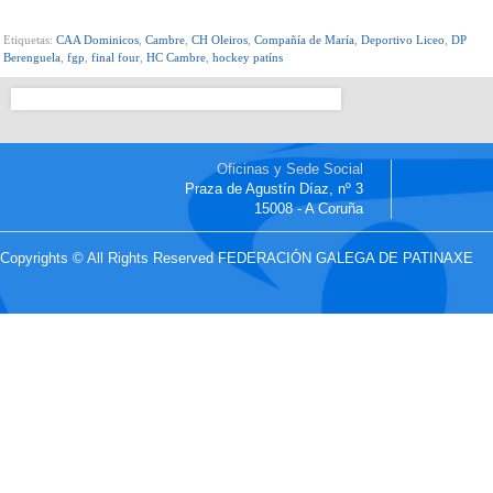
Etiquetas:
CAA Dominicos
,
Cambre
,
CH Oleiros
,
Compañía de María
,
Deportivo Liceo
,
DP
Berenguela
,
fgp
,
final four
,
HC Cambre
,
hockey patíns
Oficinas y Sede Social
Praza de Agustín Díaz, nº 3
15008 - A Coruña
Copyrights © All Rights Reserved FEDERACIÓN GALEGA DE PATINAXE