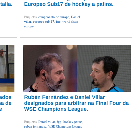
alia.
Europeo Sub17 de hóckey a patíns.
Etiquetas:
campeonato de europa
,
Daniel
villar
,
europeo sub 17
,
fgp
,
world skate
europe
nados
Rubén Fernández e Daniel Villar
ña de
designados para arbitrar na Final Four da
e
WSE Champions League.
Etiquetas:
Daniel villar
,
fgp
,
hockey patíns
,
ruben fernandez
,
WSE Champions League