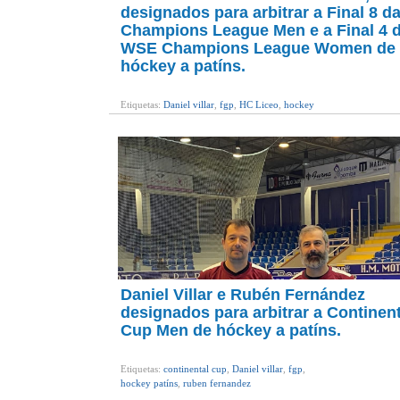
designados para arbitrar a Final 8 
Champions League Men e a Final 4 
WSE Champions League Women de
hóckey a patíns.
Etiquetas:
Daniel villar
,
fgp
,
HC Liceo
,
hockey
patíns
,
ruben fernandez
,
WSE Champions
League
,
WSE Champions League Women
Daniel Villar e Rubén Fernández
designados para arbitrar a Continent
Cup Men de hóckey a patíns.
Etiquetas:
continental cup
,
Daniel villar
,
fgp
,
hockey patíns
,
ruben fernandez