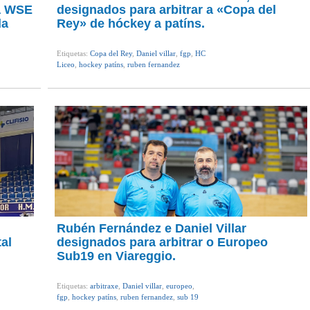
da WSE
designados para arbitrar a «Copa del
da
Rey» de hóckey a patíns.
Etiquetas:
Copa del Rey
,
Daniel villar
,
fgp
,
HC
Liceo
,
hockey patíns
,
ruben fernandez
Rubén Fernández e Daniel Villar
al
designados para arbitrar o Europeo
Sub19 en Viareggio.
Etiquetas:
arbitraxe
,
Daniel villar
,
europeo
,
fgp
,
hockey patíns
,
ruben fernandez
,
sub 19