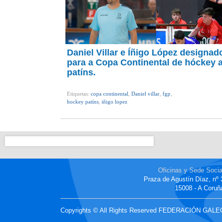
Daniel Villar e Íñigo López designad
para a Copa Continental de hóckey 
patíns.
Etiquetas:
copa continental
,
Daniel villar
,
fgp
,
hockey patíns
,
iñigo lopez
Oficinas y Sede Socia
Praza de Agustín Díaz, nº 
15008 - A Coruñ
Copyrights © All Rights Reserved FEDERACIÓN GAL