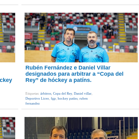
Rubén Fernández e Daniel Villar
designados para arbitrar a “Copa del
ckey
Rey” de hóckey a patíns.
Etiquetas:
árbitros
,
Copa del Rey
,
Daniel villar
,
Deportivo Liceo
,
fgp
,
hockey patíns
,
ruben
fernandez