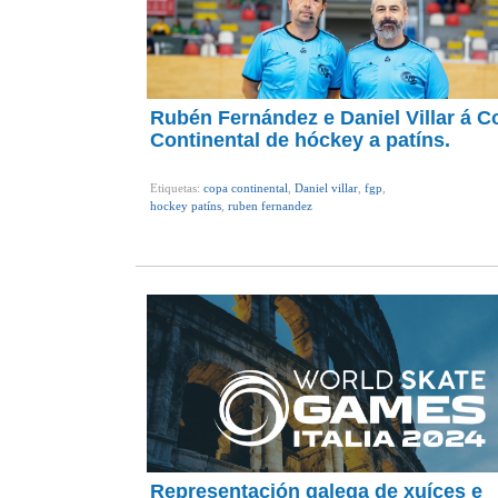
Rubén Fernández e Daniel Villar á C
Continental de hóckey a patíns.
Etiquetas:
copa continental
,
Daniel villar
,
fgp
,
hockey patíns
,
ruben fernandez
Representación galega de xuíces e