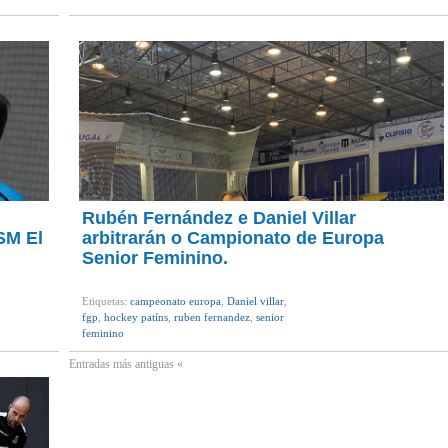
Rubén Fernández e Daniel Villar
SM El
arbitrarán o Campionato de Europa
Senior Feminino.
Etiquetas:
campeonato europa
,
Daniel villar
,
fgp
,
hockey patíns
,
ruben fernandez
,
senior
feminino
Entradas más antiguas «