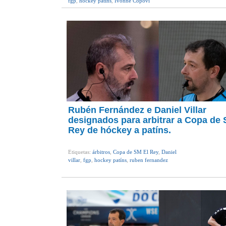
fgp
,
hockey patíns
,
Ivonne Copoví
Rubén Fernández e Daniel Villar
designados para arbitrar a Copa de 
Rey de hóckey a patíns.
Etiquetas:
árbitros
,
Copa de SM El Rey
,
Daniel
villar
,
fgp
,
hockey patíns
,
ruben fernandez