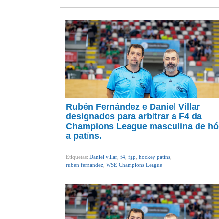
Rubén Fernández e Daniel Villar
designados para arbitrar a F4 da
Champions League masculina de hó
a patíns.
Etiquetas:
Daniel villar
,
f4
,
fgp
,
hockey patíns
,
ruben fernandez
,
WSE Champions League