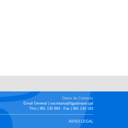
Datos de Contacto
Email General | secretaria@fgpatinaxe.gal
Tfno | 981 130 994 - Fax | 981 134 183
AVISO LEGAL