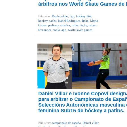
árbitros nos World Skate Games de It
Etiquetas:
Daniel villar
,
fgp
,
hockey liña
,
hockey patíns
,
Isabel Rodriguez
,
Italia
,
Mario
Calzas
,
patinaxe artística
,
roller derby
,
ruben
fernandez
,
sonia lago
,
world skate games
Daniel Villar e Ivonne Copoví desig
para arbitrar o Campionato de Espa
Seleccións Autonómicas masculina 
feminina Sub15 de hóckey a patíns.
Etiquetas:
campionato de españa
,
Daniel villar
,