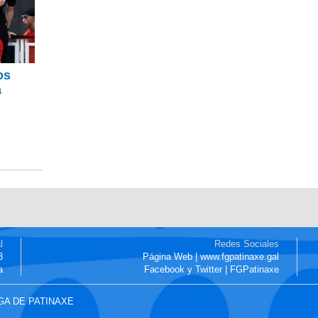
os
a
l
Redes Sociales
3
Página Web | www.fgpatinaxe.gal
a
Facebook y Twitter | FGPatinaxe
EGA DE PATINAXE