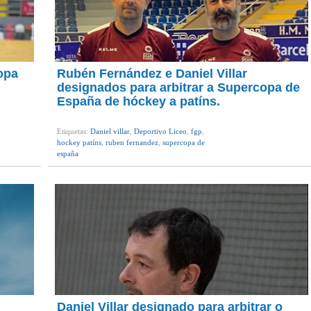
opa
Rubén Fernández e Daniel Villar
designados para arbitrar a Supercopa de
España de hóckey a patíns.
Etiquetas:
Daniel villar
,
Deportivo Liceo
,
fgp
,
hockey patíns
,
ruben fernandez
,
supercopa de
españa
Daniel Villar designado para arbitrar o