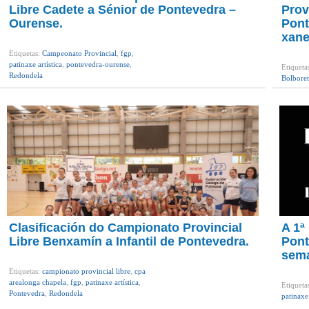
Libre Cadete a Sénior de Pontevedra –
Prov
Ourense.
Pont
xane
Etiquetas:
Campeonato Provincial
,
fgp
,
patinaxe artística
,
pontevedra-ourense
,
Etiqueta
Redondela
Bolbore
ponteve
Clasificación do Campionato Provincial
A 1ª
Libre Benxamín a Infantil de Pontevedra.
Pont
sema
Etiquetas:
campionato provincial libre
,
cpa
arealonga chapela
,
fgp
,
patinaxe artística
,
Etiqueta
Pontevedra
,
Redondela
patinaxe 