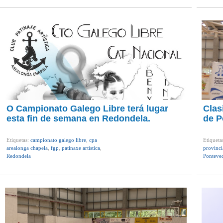
O Campionato Galego Libre terá lugar
Clas
esta fin de semana en Redondela.
de P
Etiquetas:
campionato galego libre
,
cpa
Etiqueta
arealonga chapela
,
fgp
,
patinaxe artística
,
provincia
Redondela
Ponteve