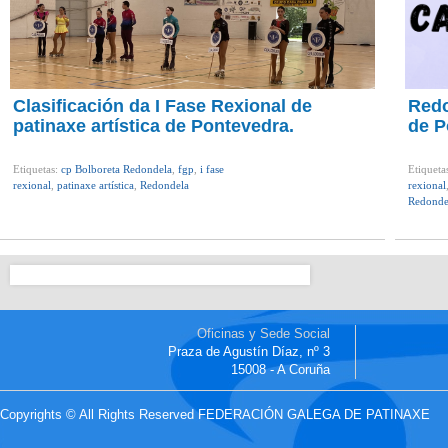
Clasificación da I Fase Rexional de
Redo
patinaxe artística de Pontevedra.
de P
Etiquetas:
cp Bolboreta Redondela
,
fgp
,
i fase
Etiqueta
rexional
,
patinaxe artística
,
Redondela
rexional
Redonde
Oficinas y Sede Social
Praza de Agustín Díaz, nº 3
15008 - A Coruña
Copyrights © All Rights Reserved FEDERACIÓN GALEGA DE PATINAXE