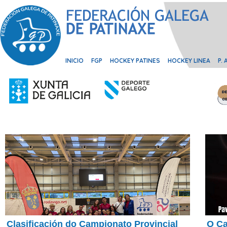
INICIO
FGP
HOCKEY PATINES
HOCKEY LINEA
P.
Clasificación do Campionato Provincial
O Ca