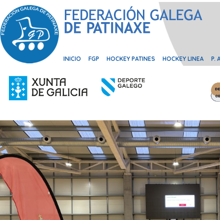
INICIO
FGP
HOCKEY PATINES
HOCKEY LINEA
P.