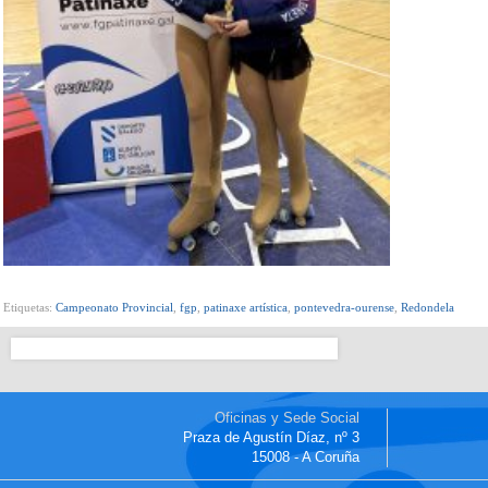
Etiquetas:
Campeonato Provincial
,
fgp
,
patinaxe artística
,
pontevedra-ourense
,
Redondela
Oficinas y Sede Social
Praza de Agustín Díaz, nº 3
15008 - A Coruña