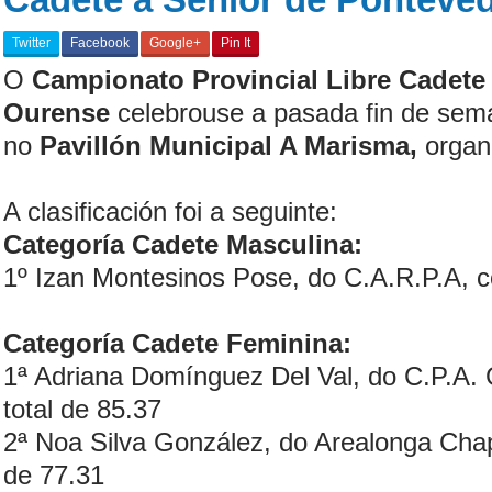
Twitter
Facebook
Google+
Pin It
O
Campionato Provincial Libre Cadete
Ourense
celebrouse a pasada fin de se
no
Pavillón Municipal A Marisma,
organ
A clasificación foi a seguinte:
Categoría Cadete Masculina:
1º Izan Montesinos Pose, do C.A.R.P.A, c
Categoría Cadete Feminina:
1ª Adriana Domínguez Del Val, do C.P.A.
total de 85.37
2ª Noa Silva González, do Arealonga Chap
de 77.31