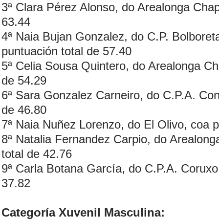
3ª Clara Pérez Alonso, do Arealonga Chape
63.44
4ª Naia Bujan Gonzalez, do C.P. Bolboret
puntuación total de 57.40
5ª Celia Sousa Quintero, do Arealonga Cha
de 54.29
6ª Sara Gonzalez Carneiro, do C.P.A. Con
de 46.80
7ª Naia Nuñez Lorenzo, do El Olivo, coa p
8ª Natalia Fernandez Carpio, do Arealong
total de 42.76
9ª Carla Botana García, do C.P.A. Coruxo,
37.82
Categoría Xuvenil Masculina: