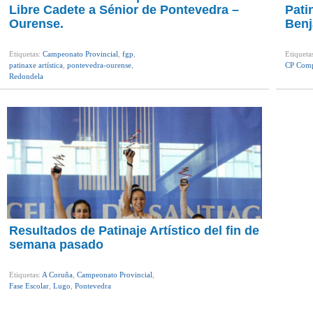
Libre Cadete a Sénior de Pontevedra –
Pati
Ourense.
Benj
Etiquetas:
Campeonato Provincial
,
fgp
,
Etiqueta
patinaxe artística
,
pontevedra-ourense
,
CP Comp
Redondela
Resultados de Patinaje Artístico del fin de
semana pasado
Etiquetas:
A Coruña
,
Campeonato Provincial
,
Fase Escolar
,
Lugo
,
Pontevedra