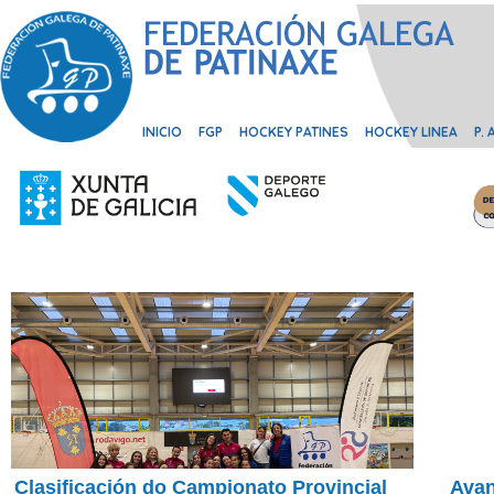
INICIO
FGP
HOCKEY PATINES
HOCKEY LINEA
P.
Clasificación do Campionato Provincial
Avan