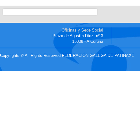
Oficinas y Sede Social
Praza de Agustín Díaz, nº 3
15008 - A Coruña
Copyrights © All Rights Reserved FEDERACIÓN GALEGA DE PATINAXE