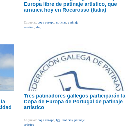
Europa libre de patinaje artístico, que
arranca hoy en Rocarosso (Italia)
Etiquetas:
copa europa
,
noticias
,
patinaje
artístico
,
rfep
Tres patinadores gallegos participarán la
 la
Copa de Europa de Portugal de patinaje
cidad
artístico
Etiquetas:
copa europa
,
fgp
,
noticias
,
patinaje
artístico