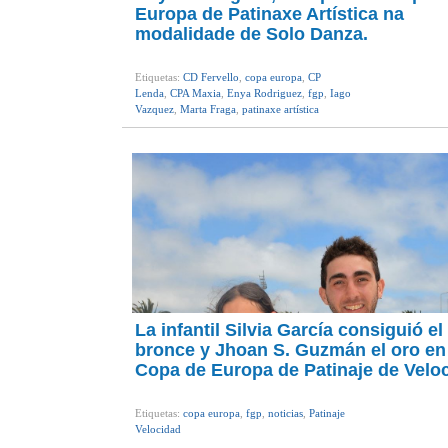
Europa de Patinaxe Artística na
modalidade de Solo Danza.
Etiquetas:
CD Fervello
,
copa europa
,
CP
Lenda
,
CPA Maxia
,
Enya Rodriguez
,
fgp
,
Iago
Vazquez
,
Marta Fraga
,
patinaxe artística
La infantil Silvia García consiguió el
bronce y Jhoan S. Guzmán el oro en
Copa de Europa de Patinaje de Velo
Etiquetas:
copa europa
,
fgp
,
noticias
,
Patinaje
Velocidad