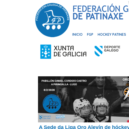
INICIO
FGP
HOCKEY PATINES
A Sede da Liga Oro Alevín de hóckey