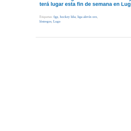
terá lugar esta fin de semana en Lug
Etiquetas:
fgp
,
hockey liña
,
liga alevín oro
,
lóstregos
,
Lugo