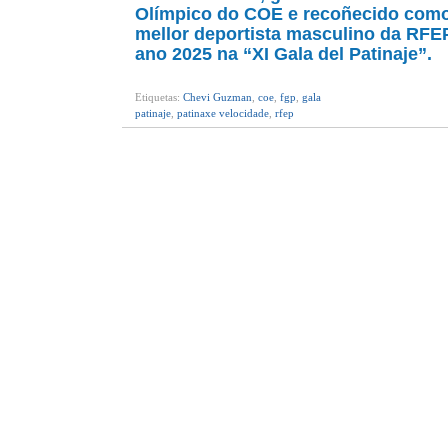
Olímpico do COE e recoñecido com
mellor deportista masculino da RFE
ano 2025 na “XI Gala del Patinaje”.
Etiquetas:
Chevi Guzman
,
coe
,
fgp
,
gala
patinaje
,
patinaxe velocidade
,
rfep