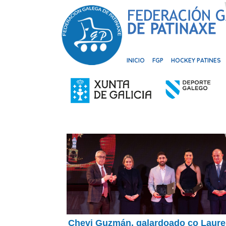
INICIO
FGP
HOCKEY PATINES
Chevi Guzmán, galardoado co Laure