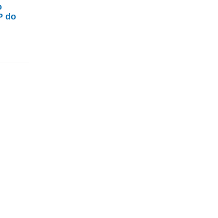
o
P do