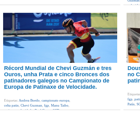
Guzman
velocida
Récord Mundial de Chevi Guzmán e tres
Dous
Ouros, unha Prata e cinco Bronces dos
no C
patinadores galegos no Campionato de
pati
Europa de Patinaxe de Velocidade.
Etiqueta
fgp
,
pat
Etiquetas:
Andrea Boedo
,
campionato europa
,
Patín
,
SC
celta patin
,
Chevi Guzman
,
fgp
,
Manu Taibo
,
patinaxe velocidade
,
Raul Couto
,
SCD
Rabadeira