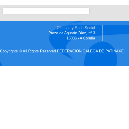
Oficinas y Sede Social
Praza de Agustín Díaz, nº 3
15008 - A Coruña
Copyrights © All Rights Reserved FEDERACIÓN GALEGA DE PATINAXE