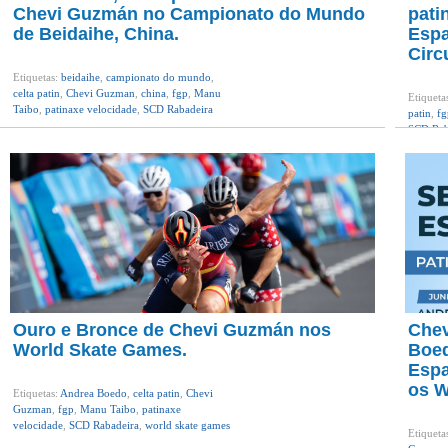
Chevi Guzmán no Campionato do Mundo
pati
de Beidaihe, China.
Espa
Circ
Etiquetas:
beidaihe
,
campionato do mundo
,
celta patin
,
Chevi Guzman
,
china
,
fgp
,
Manu
Etiqueta
Taibo
,
patinaxe velocidade
,
SCD Rabadeira
patin
,
fg
SCD Rab
Ouro e Bronce de Chevi Guzmán nos
Chev
World Skate Games.
Boed
Espa
os W
Etiquetas:
Andrea Boedo
,
celta patin
,
Chevi
Guzman
,
fgp
,
Manu Taibo
,
patinaxe
velocidade
,
SCD Rabadeira
,
world skate games
Etiqueta