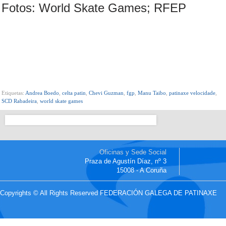
Fotos: World Skate Games; RFEP
Etiquetas:
Andrea Boedo
,
celta patin
,
Chevi Guzman
,
fgp
,
Manu Taibo
,
patinaxe velocidade
,
SCD Rabadeira
,
world skate games
Oficinas y Sede Social
Praza de Agustín Díaz, nº 3
15008 - A Coruña
Copyrights © All Rights Reserved FEDERACIÓN GALEGA DE PATINAXE