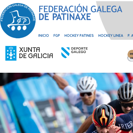
INICIO
FGP
HOCKEY PATINES
HOCKEY LINEA
P.