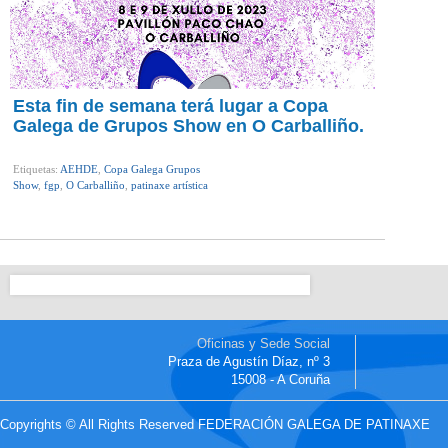
Esta fin de semana terá lugar a Copa
Galega de Grupos Show en O Carballiño.
Etiquetas:
AEHDE
,
Copa Galega Grupos
Show
,
fgp
,
O Carballiño
,
patinaxe artística
Oficinas y Sede Social
Praza de Agustín Díaz, nº 3
15008 - A Coruña
Copyrights © All Rights Reserved FEDERACIÓN GALEGA DE PATINAXE