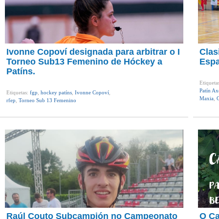
Ivonne Copoví designada para arbitrar o I
Clas
Torneo Sub13 Femenino de Hóckey a
Espa
Patíns.
Etiqueta
Patín Ax
Etiquetas:
fgp
,
hockey patíns
,
Ivonne Copoví
,
Maxia
,
C
rfep
,
Torneo Sub 13 Femenino
Raúl Couto Subcampión no Campeonato
O Ca