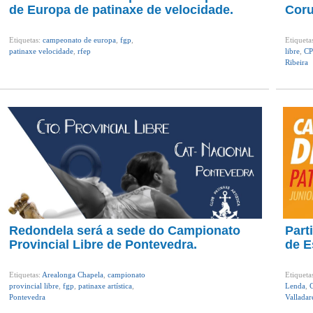
de Europa de patinaxe de velocidade.
Coru
Etiquetas:
campeonato de europa
,
fgp
,
Etiqueta
patinaxe velocidade
,
rfep
libre
,
CP
Ribeira
Redondela será a sede do Campionato
Part
Provincial Libre de Pontevedra.
de E
Etiquetas:
Arealonga Chapela
,
campionato
Etiqueta
provincial libre
,
fgp
,
patinaxe artística
,
Lenda
,
Pontevedra
Valladar