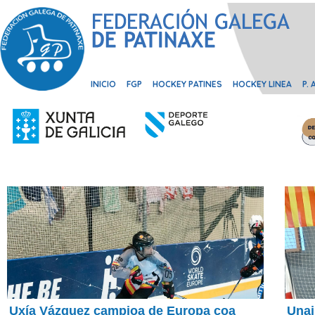
INICIO
FGP
HOCKEY PATINES
HOCKEY LINEA
P.
Uxía Vázquez campioa de Europa coa
Unai