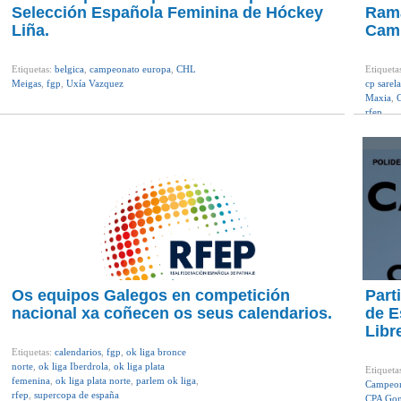
Selección Española Feminina de Hóckey
Rama
Liña.
Camp
Etiquetas:
belgica
,
campeonato europa
,
CHL
Etiqueta
Meigas
,
fgp
,
Uxía Vazquez
cp sarela
Maxia
,
rfep
Os equipos Galegos en competición
Part
nacional xa coñecen os seus calendarios.
de E
Libr
Etiquetas:
calendarios
,
fgp
,
ok liga bronce
norte
,
ok liga Iberdrola
,
ok liga plata
Etiqueta
femenina
,
ok liga plata norte
,
parlem ok liga
,
Campeon
rfep
,
supercopa de españa
CPA Go