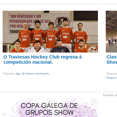
O Traviesas Hockey Club regresa á
Clas
competición nacional.
Sho
Etiquetas:
fgp
,
ok bronce
,
traviesas hc
Etiqueta
Grupos 
Entradas m