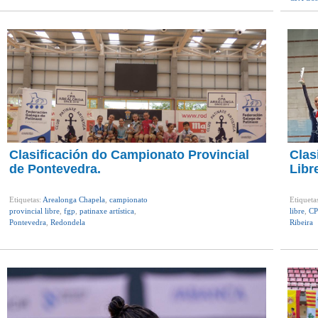
Clasificación do Campionato Provincial
Clas
de Pontevedra.
Libr
Etiquetas:
Arealonga Chapela
,
campionato
Etiqueta
provincial libre
,
fgp
,
patinaxe artística
,
libre
,
CP
Pontevedra
,
Redondela
Ribeira