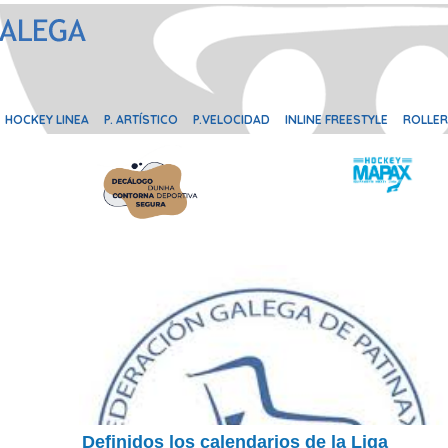
HOCKEY LINEA
P. ARTÍSTICO
P.VELOCIDAD
INLINE FREESTYLE
ROLLER
Definidos los calendarios de la Liga