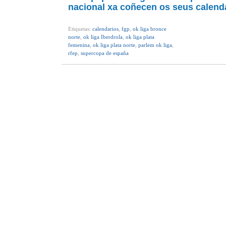
nacional xa coñecen os seus calend
Etiquetas:
calendarios
,
fgp
,
ok liga bronce
norte
,
ok liga Iberdrola
,
ok liga plata
femenina
,
ok liga plata norte
,
parlem ok liga
,
rfep
,
supercopa de españa