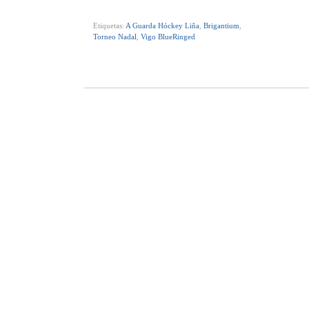
Etiquetas:
A Guarda Hóckey Liña
,
Brigantium
,
Torneo Nadal
,
Vigo BlueRinged