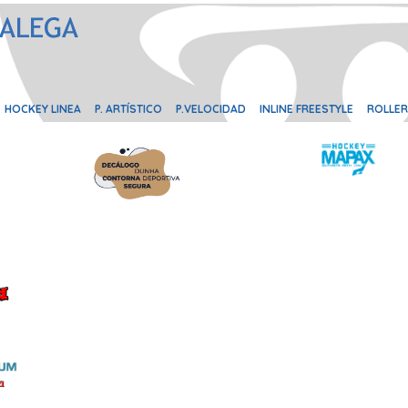
HOCKEY LINEA
P. ARTÍSTICO
P.VELOCIDAD
INLINE FREESTYLE
ROLLER