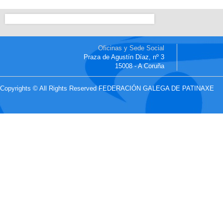
Oficinas y Sede Social
Praza de Agustín Díaz, nº 3
15008 - A Coruña
Copyrights © All Rights Reserved FEDERACIÓN GALEGA DE PATINAXE