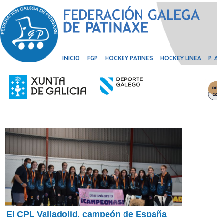
INICIO
FGP
HOCKEY PATINES
HOCKEY LINEA
P.
El CPL Valladolid, campeón de España