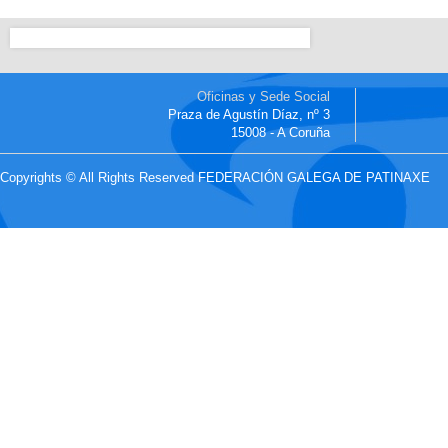
Oficinas y Sede Social
Praza de Agustín Díaz, nº 3
15008 - A Coruña
Copyrights © All Rights Reserved FEDERACIÓN GALEGA DE PATINAXE