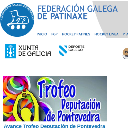
INICIO
FGP
HOCKEY PATINES
HOCKEY LINEA
P.
Avance Trofeo Deputación de Pontevedra