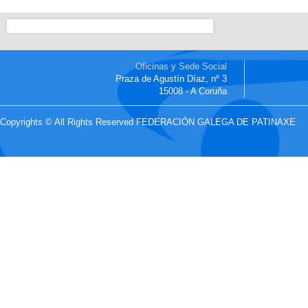
Oficinas y Sede Social
Praza de Agustín Díaz, nº 3
15008 - A Coruña
Copyrights © All Rights Reserved FEDERACIÓN GALEGA DE PATINAXE