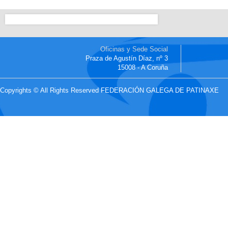
Oficinas y Sede Social
Praza de Agustín Díaz, nº 3
15008 - A Coruña
Copyrights © All Rights Reserved FEDERACIÓN GALEGA DE PATINAXE