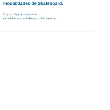
modalidades de Skateboard.
Etiquetas:
fgp
,
juez autonómico
,
patinajefreestyle
,
rollerfreestyle
,
skateboarding