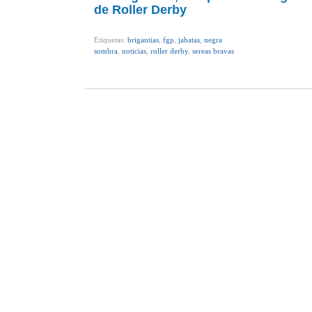
de Roller Derby
Etiquetas:
brigantias
,
fgp
,
jabatas
,
negra
sombra
,
noticias
,
roller derby
,
sereas bravas