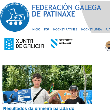
INICIO
FGP
HOCKEY PATINES
HOCKEY LINEA
P.
Resultados da primeira parada do