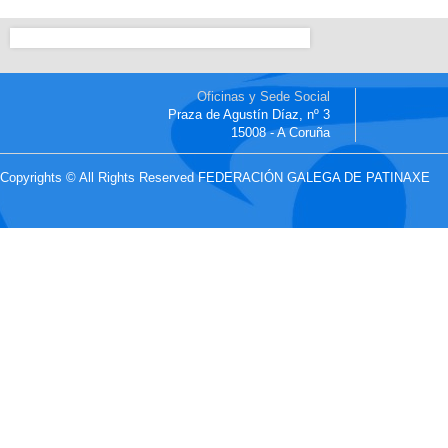
Oficinas y Sede Social
Praza de Agustín Díaz, nº 3
15008 - A Coruña
Copyrights © All Rights Reserved FEDERACIÓN GALEGA DE PATINAXE