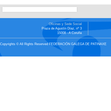
Oficinas y Sede Social
Praza de Agustín Díaz, nº 3
15008 - A Coruña
Copyrights © All Rights Reserved FEDERACIÓN GALEGA DE PATINAXE