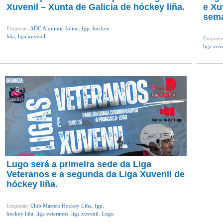
Xuvenil – Xunta de Galicia de hóckey liña.
e Xu
sem
Etiquetas:
ADC Alquimia Inline
,
fgp
,
hockey
liña
,
liga xuvenil
Etiqueta
liga xuv
Lugo será a primeira sede da Liga
Veteranos e a segunda da Liga Xuvenil de
hóckey liña.
Etiquetas:
Club Masters Hockey Liña
,
fgp
,
hockey liña
,
liga veteranos
,
liga xuvenil
,
Lugo