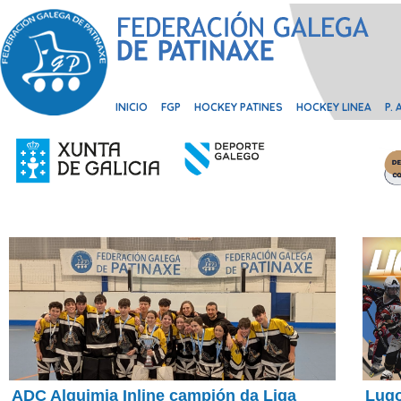
INICIO
FGP
HOCKEY PATINES
HOCKEY LINEA
P.
ADC Alquimia Inline campión da Liga
Lugo