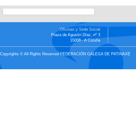
Oficinas y Sede Social
Praza de Agustín Díaz, nº 3
15008 - A Coruña
Copyrights © All Rights Reserved FEDERACIÓN GALEGA DE PATINAXE