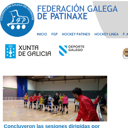
INICIO
FGP
HOCKEY PATINES
HOCKEY LINEA
P.
Concluyeron las sesiones dirigidas por