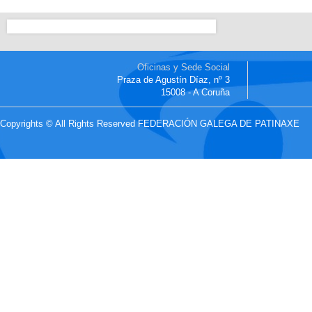
Oficinas y Sede Social
Praza de Agustín Díaz, nº 3
15008 - A Coruña
Copyrights © All Rights Reserved FEDERACIÓN GALEGA DE PATINAXE