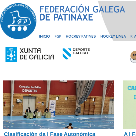
INICIO
FGP
HOCKEY PATINES
HOCKEY LINEA
P.
Clasificación da I Fase Autonómica
A I 