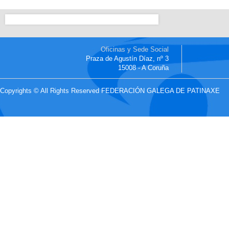
Oficinas y Sede Social
Praza de Agustín Díaz, nº 3
15008 - A Coruña
Copyrights © All Rights Reserved FEDERACIÓN GALEGA DE PATINAXE