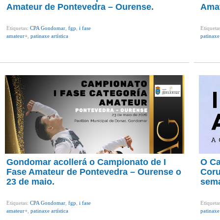
Amateur de Pontevedra – Ourense.
Amat
Etiquetas:
CPA Gondomar
,
fgp
,
i fase
Etiqueta
amateur+
,
patinaxe artística
patinaxe 
Gondomar acollerá o Campionato de I
O Ca
Fase Amateur de Pontevedra – Ourense o
Coru
23 de maio.
sema
Etiquetas:
CPA Gondomar
,
fgp
,
i fase
Etiqueta
amateur+
,
patinaxe artística
patinaxe 