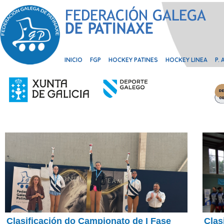
INICIO
FGP
HOCKEY PATINES
HOCKEY LINEA
P.
Clasificación do Campionato de I Fase
Clas