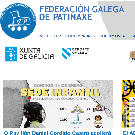
INICIO
FGP
HOCKEY PATINES
HOCKEY LINEA
P.
O Pavillón Daniel Cordido Castro acollerá
El A