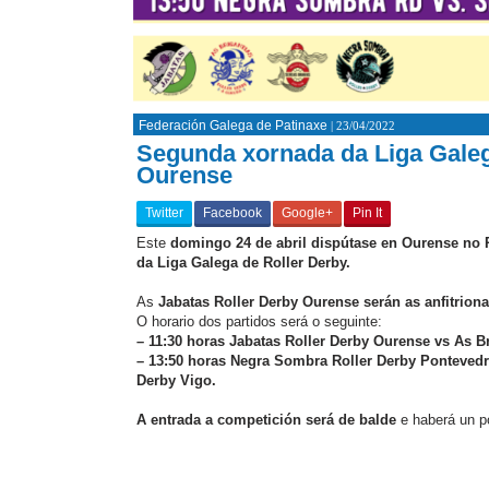
Federación Galega de Patinaxe
| 23/04/2022
Segunda xornada da Liga Galeg
Ourense
Twitter
Facebook
Google+
Pin It
Este
domingo 24 de abril dispútase en Ourense no 
da Liga Galega de Roller Derby.
As
Jabatas Roller Derby Ourense serán as anfitrion
O horario dos partidos será o seguinte:
– 11:30 horas Jabatas Roller Derby Ourense vs As Br
– 13:50 horas Negra Sombra Roller Derby Pontevedr
Derby Vigo.
A entrada a competición será de balde
e haberá un po