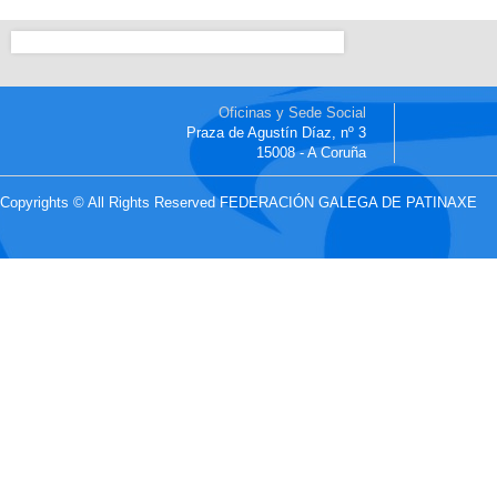
Oficinas y Sede Social
Praza de Agustín Díaz, nº 3
15008 - A Coruña
Copyrights © All Rights Reserved FEDERACIÓN GALEGA DE PATINAXE