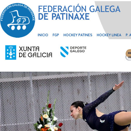
INICIO
FGP
HOCKEY PATINES
HOCKEY LINEA
P.