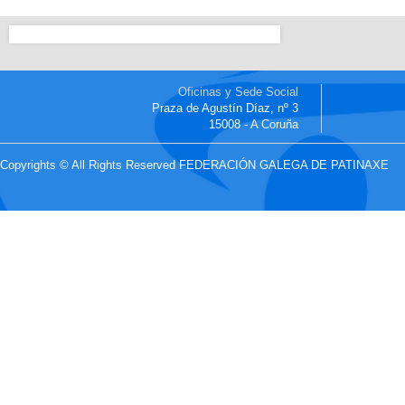
Oficinas y Sede Social
Praza de Agustín Díaz, nº 3
15008 - A Coruña
Copyrights © All Rights Reserved FEDERACIÓN GALEGA DE PATINAXE