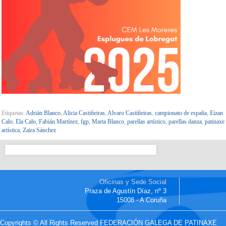
Etiquetas:
Adrián Blanco
,
Alicia Castiñeiras
,
Alvaro Castiñeiras
,
campionato de españa
,
Eizan
Calo
,
Ela Calo
,
Fabián Martínez
,
fgp
,
Marta Blanco
,
parellas artístico
,
parellas danza
,
patinaxe
artística
,
Zaira Sánchez
Oficinas y Sede Social
Praza de Agustín Díaz, nº 3
15008 - A Coruña
Copyrights © All Rights Reserved FEDERACIÓN GALEGA DE PATINAXE