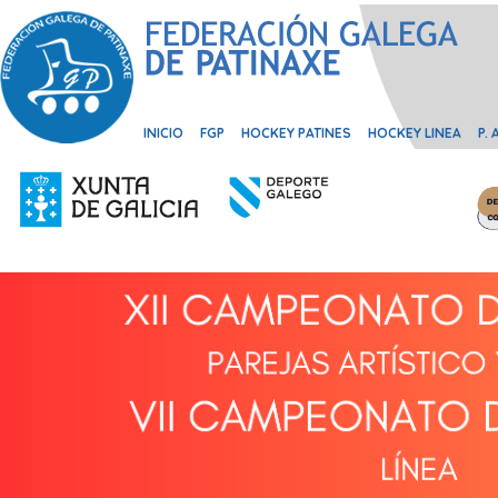
INICIO
FGP
HOCKEY PATINES
HOCKEY LINEA
P.