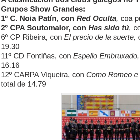
Grupos Show Grandes:
1º C. Noia Patín, con
Red Oculta
,
coa p
2º
CPA Soutomaior, con
Has sido tú
,
c
6º CP Ribeira, con
El precio de la suerte,
19.30
11º CD Fontiñas, con
Espello Embruxado
16.16
12º CARPA Viqueira, con
Como Romeo e 
total de 14.79