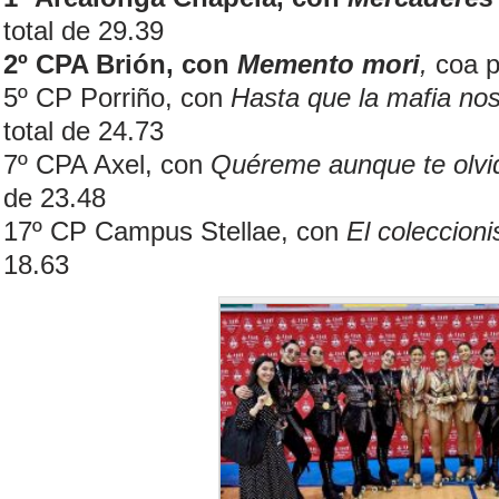
total de 29.39
2º CPA Brión, con
Memento mori
,
coa p
5º CP Porriño, con
Hasta que la mafia no
total de 24.73
7º CPA Axel, con
Quéreme aunque te olv
de 23.48
17º CP Campus Stellae, con
El coleccioni
18.63