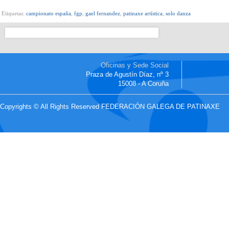
Etiquetas:
campionato españa
,
fgp
,
gael fernandez
,
patinaxe artística
,
solo danza
Oficinas y Sede Social
Praza de Agustín Díaz, nº 3
15008 - A Coruña
Copyrights © All Rights Reserved FEDERACIÓN GALEGA DE PATINAXE