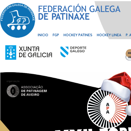
INICIO
FGP
HOCKEY PATINES
HOCKEY LINEA
P.