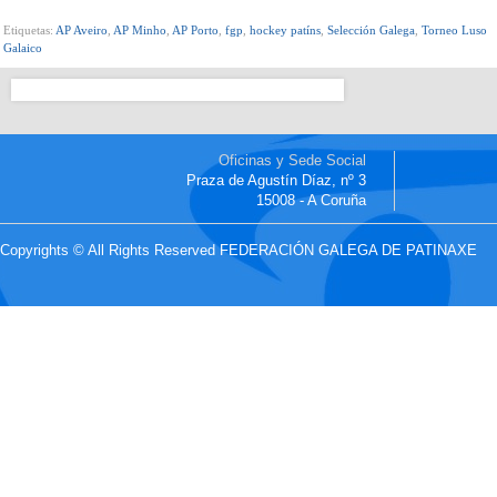
Etiquetas:
AP Aveiro
,
AP Minho
,
AP Porto
,
fgp
,
hockey patíns
,
Selección Galega
,
Torneo Luso
Galaico
Oficinas y Sede Social
Praza de Agustín Díaz, nº 3
15008 - A Coruña
Copyrights © All Rights Reserved FEDERACIÓN GALEGA DE PATINAXE