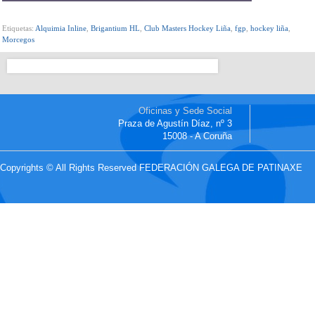
Etiquetas:
Alquimia Inline
,
Brigantium HL
,
Club Masters Hockey Liña
,
fgp
,
hockey liña
,
Morcegos
Oficinas y Sede Social
Praza de Agustín Díaz, nº 3
15008 - A Coruña
Copyrights © All Rights Reserved FEDERACIÓN GALEGA DE PATINAXE