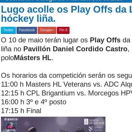
Lugo acolle os Play Offs da 
hóckey liña.
Twitter
Facebook
Google+
Pin It
O 10 de maio terán lugar os
Play Offs
d
liña no
Pavillón Daniel Cordido Castro
,
polo
Másters HL
.
Os horarios da competición serán os segu
11:00 h Masters HL Veterans vs. ADC Alqu
12:15 h CPL Brigantium vs. Morcegos HP
16:00 h 3º e 4º posto
17:15 h Final