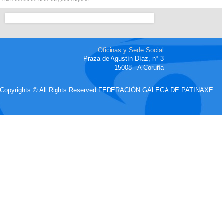
Oficinas y Sede Social
Praza de Agustín Díaz, nº 3
15008 - A Coruña
Copyrights © All Rights Reserved FEDERACIÓN GALEGA DE PATINAXE