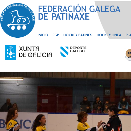
INICIO
FGP
HOCKEY PATINES
HOCKEY LINEA
P.