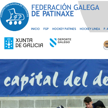
INICIO
FGP
HOCKEY PATINES
HOCKEY LINEA
P.