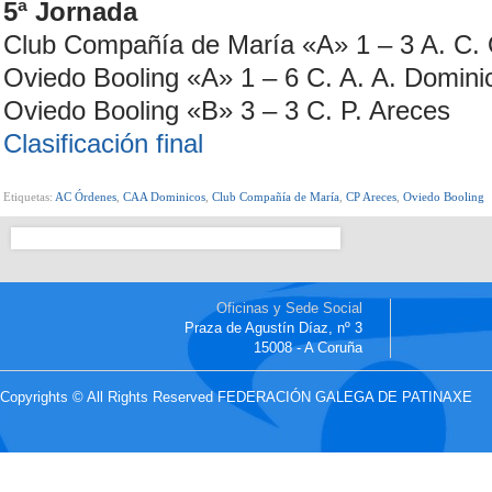
5ª Jornada
Club Compañía de María «A» 1 – 3 A. C.
Oviedo Booling «A» 1 – 6 C. A. A. Domin
Oviedo Booling «B» 3 – 3 C. P. Areces
Clasificación final
Etiquetas:
AC Órdenes
,
CAA Dominicos
,
Club Compañía de María
,
CP Areces
,
Oviedo Booling
Oficinas y Sede Social
Praza de Agustín Díaz, nº 3
15008 - A Coruña
Copyrights © All Rights Reserved FEDERACIÓN GALEGA DE PATINAXE