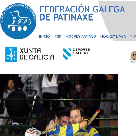
INICIO
FGP
HOCKEY PATINES
HOCKEY LINEA
P.