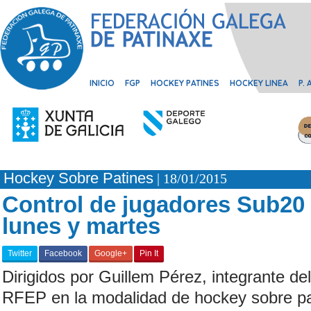
INICIO
FGP
HOCKEY PATINES
HOCKEY LINEA
P.
Hockey Sobre Patines
| 18/01/2015
Control de jugadores Sub20
lunes y martes
Twitter
Facebook
Google+
Pin It
Dirigidos por Guillem Pérez, integrante de
RFEP en la modalidad de hockey sobre pat