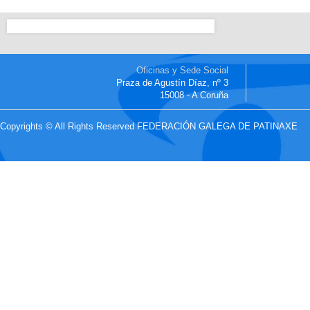
Oficinas y Sede Social
Praza de Agustín Díaz, nº 3
15008 - A Coruña
Copyrights © All Rights Reserved FEDERACIÓN GALEGA DE PATINAXE