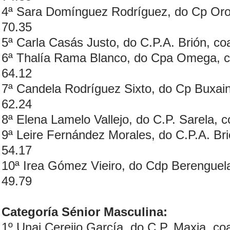
4ª Sara Domínguez Rodríguez, do Cp Oros
70.35
5ª Carla Casás Justo, do C.P.A. Brión, co
6ª Thalía Rama Blanco, do Cpa Omega, co
64.12
7ª Candela Rodríguez Sixto, do Cp Buxain
62.24
8ª Elena Lamelo Vallejo, do C.P. Sarela, c
9ª Leire Fernández Morales, do C.P.A. Bri
54.17
10ª Irea Gómez Vieiro, do Cdp Berenguela
49.79
Categoría Sénior Masculina:
1º Unai Cereijo García, do C.P. Maxia, co