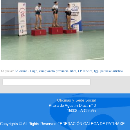
Etiquetas:
A Coruña - Lugo
,
campionato provincial libre
,
CP Ribeira
,
fgp
,
patinaxe artística
Oficinas y Sede Social
Praza de Agustín Díaz, nº 3
15008 - A Coruña
Copyrights © All Rights Reserved FEDERACIÓN GALEGA DE PATINAXE