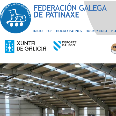
INICIO
FGP
HOCKEY PATINES
HOCKEY LINEA
P.