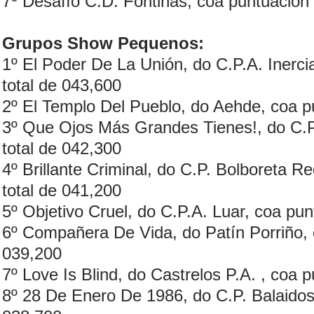
7º Desafío C.D. Fontiñas, coa puntuación 
Grupos Show Pequenos:
1º El Poder De La Unión, do C.P.A. Inerc
total de 043,600
2º El Templo Del Pueblo, do Aehde, coa p
3º Que Ojos Más Grandes Tienes!, do C.P
total de 042,300
4º Brillante Criminal, do C.P. Bolboreta 
total de 041,200
5º Objetivo Cruel, do C.P.A. Luar, coa pun
6º Compañera De Vida, do Patín Porriño, 
039,200
7º Love Is Blind, do Castrelos P.A. , coa 
8º 28 De Enero De 1986, do C.P. Balaidos,