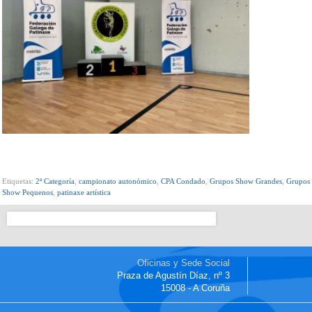
Etiquetas:
2ª Categoría
,
campionato autonómico
,
CPA Condado
,
Grupos Show Grandes
,
Grupos
Show Pequenos
,
patinaxe artística
Oficinas y Sede Social
Praza de Agustín Díaz, nº 3
15008 - A Coruña