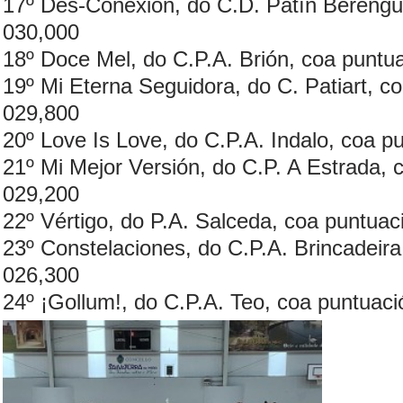
17º Des-Conexion, do C.D. Patín Berengue
030,000
18º Doce Mel, do C.P.A. Brión, coa puntua
19º Mi Eterna Seguidora, do C. Patiart, co
029,800
20º Love Is Love, do C.P.A. Indalo, coa p
21º Mi Mejor Versión, do C.P. A Estrada, 
029,200
22º Vértigo, do P.A. Salceda, coa puntuac
23º Constelaciones, do C.P.A. Brincadeira
026,300
24º ¡Gollum!, do C.P.A. Teo, coa puntuaci