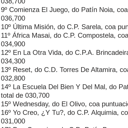
038,700
9º Comienza El Juego, do Patín Noia, coa 
036,700
10º Última Misión, do C.P. Sarela, coa pu
11º África Masai, do C.P. Compostela, coa
034,900
12º En La Otra Vida, do C.P.A. Brincadeir
034,300
13º Reset, do C.D. Torres De Altamira, co
032,800
14º La Escuela Del Bien Y Del Mal, do Pa
total de 030,700
15º Wednesday, do El Olivo, coa puntuaci
16º Yo Creo, ¿Y Tu?, do C.P. Alquimia, co
031,000