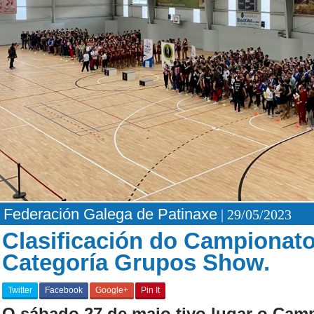
Federación Galega de Patinaxe
| 29/05/2023
Clasificación do Campionat
Categoría Grupos Show.
Twitter
Facebook
Google+
Pin It
O sábado 27 de maio tivo lugar o Cam