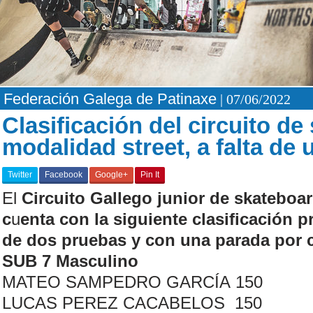
Federación Galega de Patinaxe
| 07/06/2022
Clasificación del circuito de
modalidad street, a falta de
Twitter
Facebook
Google+
Pin It
El
Circuito Gallego junior de skateboar
c
u
enta con la siguiente clasificación p
de dos pruebas y con una parada por c
SUB 7 Masculino
MATEO SAMPEDRO GARCÍA 150
LUCAS PEREZ CACABELOS 150