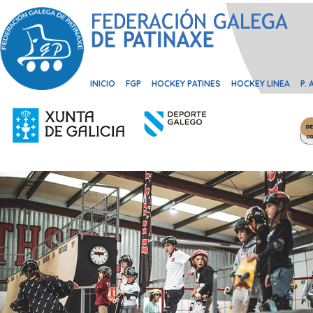
INICIO
FGP
HOCKEY PATINES
HOCKEY LINEA
P.