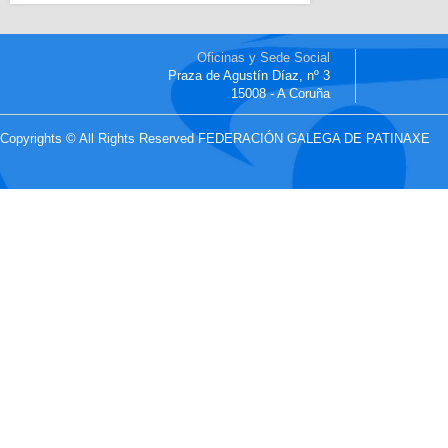
Oficinas y Sede Social
Praza de Agustín Díaz, nº 3
15008 - A Coruña
Copyrights © All Rights Reserved FEDERACIÓN GALEGA DE PATINAXE