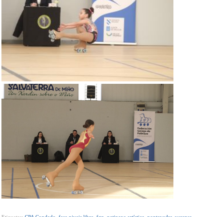
Etiquetas:
CPA Condado
,
fase niveis libre
,
fgp
,
patinaxe artística
,
pontevedra-ourense