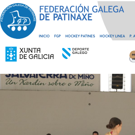
INICIO
FGP
HOCKEY PATINES
HOCKEY LINEA
P.