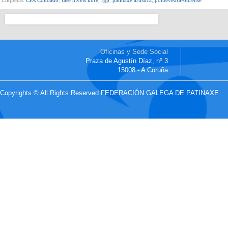
Oficinas y Sede Social
Praza de Agustín Díaz, nº 3
15008 - A Coruña
Copyrights © All Rights Reserved FEDERACIÓN GALEGA DE PATINAXE