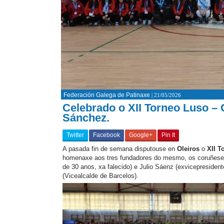
Federación Galega de Patinaxe
| 21/05/2026
Celebrado o XII Torneo Luso –
Sánchez.
Twitter
Facebook
Google+
Pin It
A pasada fin de semana disputouse en
Oleiros
o
XII T
homenaxe aos tres fundadores do mesmo, os coruñese
de 30 anos, xa falecido) e Julio Sáenz (exvicepresid
(Vicealcalde de Barcelos).