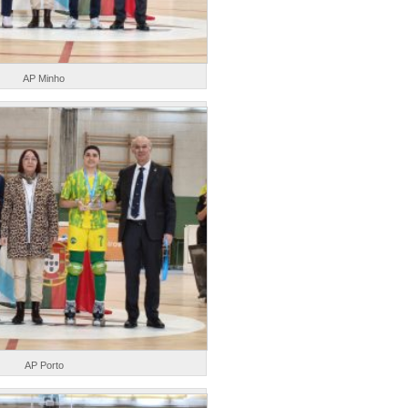
AP Minho
AP Porto