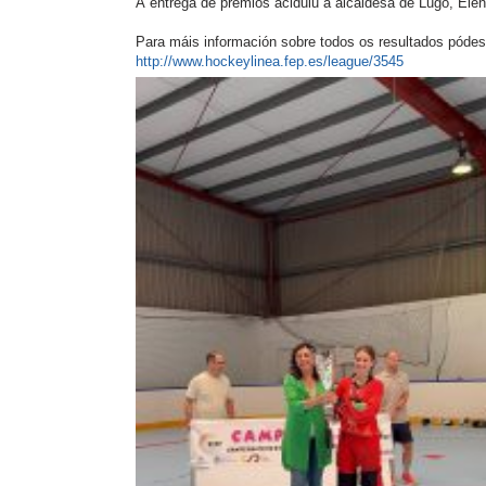
Á entrega de premios aciduiu a alcaldesa de Lugo, Ele
Para máis información sobre todos os resultados pódes
http://www.hockeylinea.fep.es/league/3545