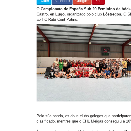
Twitter
Facebook
Google+
Pin It
O
Campionato de España Sub 20 Feminino de hócke
Castro, en
Lugo
, organizado polo club
Lóstregos
. O S
ao HC Rubí Cent Patins.
Pola súa banda, os dous clubs galegos que participaron
clasificado, mentres que o CHL Meigas conseguiu a 10ª