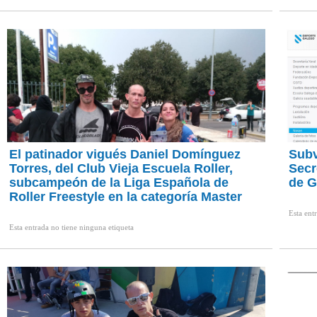
El patinador vigués Daniel Domínguez
Subv
Torres, del Club Vieja Escuela Roller,
Secr
subcampeón de la Liga Española de
de G
Roller Freestyle en la categoría Master
Esta ent
Esta entrada no tiene ninguna etiqueta