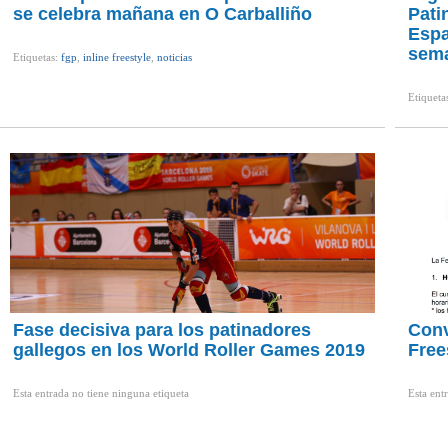
se celebra mañana en O Carballiño
Pati
Espa
sem
Etiquetas:
fgp
,
inline freestyle
,
noticias
Etiqueta
Fase decisiva para los patinadores
Conv
gallegos en los World Roller Games 2019
Free
Esta entrada no tiene ninguna etiqueta
Esta ent