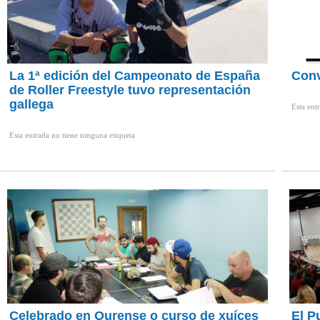
La 1ª edición del Campeonato de España
Con
de Roller Freestyle tuvo representación
gallega
Esta ent
Esta entrada no tiene ninguna etiqueta
Celebrado en Ourense o curso de xuíces
El P