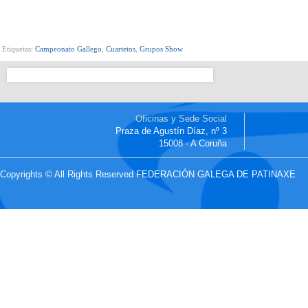
Etiquetas:
Campeonato Gallego
,
Cuartetos
,
Grupos Show
Oficinas y Sede Social
Praza de Agustín Díaz, nº 3
15008 - A Coruña
Copyrights © All Rights Reserved FEDERACIÓN GALEGA DE PATINAXE