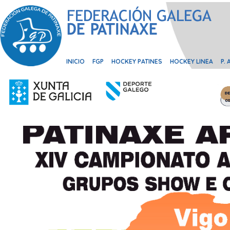
INICIO
FGP
HOCKEY PATINES
HOCKEY LINEA
P.