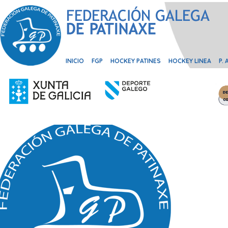
INICIO
FGP
HOCKEY PATINES
HOCKEY LINEA
P.