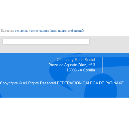
Etiquetas:
benjamín
,
hockey patines
,
ligas
,
micro
,
prebenjamín
Oficinas y Sede Social
Praza de Agustín Díaz, nº 3
15008 - A Coruña
Copyrights © All Rights Reserved FEDERACIÓN GALEGA DE PATINAXE