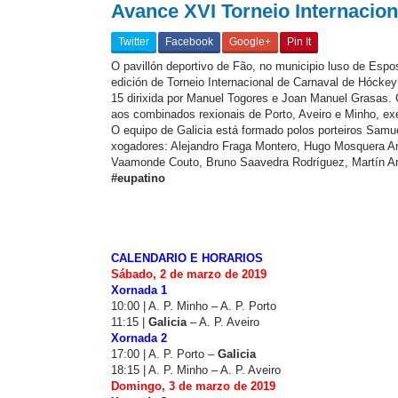
Avance XVI Torneio Internacion
Twitter
Facebook
Google+
Pin It
O pavillón deportivo de Fão, no municipio luso de Esp
edición de Torneio Internacional de Carnaval de Hóckey
15 dirixida por Manuel Togores e Joan Manuel Grasas. 
aos combinados rexionais de Porto, Aveiro e Minho, ex
O equipo de Galicia está formado polos porteiros Samu
xogadores: Alejandro Fraga Montero, Hugo Mosquera Ar
Vaamonde Couto, Bruno Saavedra Rodríguez, Martín Aro
#eupatino
CALENDARIO E HORARIOS
Sábado, 2 de marzo de 2019
Xornada 1
10:00 | A. P. Minho – A. P. Porto
11:15 |
Galicia
– A. P. Aveiro
Xornada 2
17:00 | A. P. Porto –
Galicia
18:15 | A. P. Minho – A. P. Aveiro
Domingo, 3 de marzo de 2019