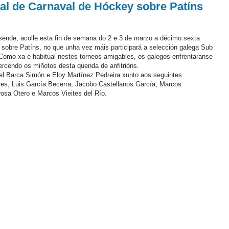
al de Carnaval de Hóckey sobre Patíns
osende, acolle esta fin de semana do 2 e 3 de marzo a décimo sexta
 sobre Patíns, no que unha vez máis participará a selección galega Sub
Como xa é habitual nestes torneos amigables, os galegos enfrentaranse
ercendo os miñotos desta quenda de anfitrións.
el Barca Simón e Eloy Martínez Pedreira xunto aos seguintes
es, Luis García Becerra, Jacobo Castellanos García, Marcos
sa Otero e Marcos Vieites del Río.