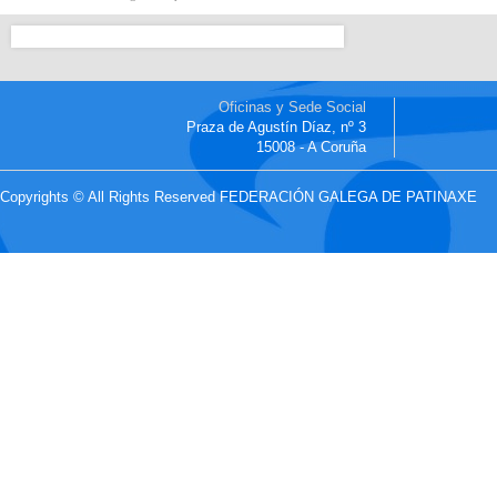
Oficinas y Sede Social
Praza de Agustín Díaz, nº 3
15008 - A Coruña
Copyrights © All Rights Reserved FEDERACIÓN GALEGA DE PATINAXE